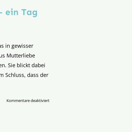
– ein Tag
s in gewisser
aus Mutterliebe
n. Sie blickt dabei
m Schluss, dass der
für
Kommentare deaktiviert
Gedanken
zum
Karfreitag
–