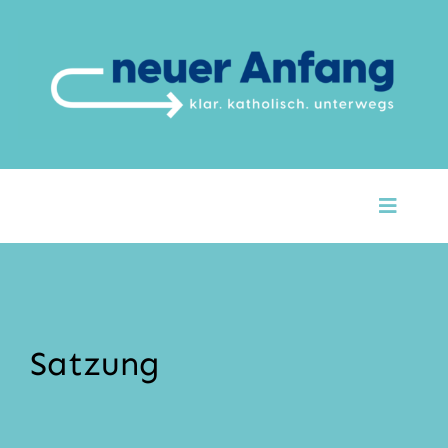
Zum
Inhalt
springen
Toggle
Naviga
Startseite
Über Uns
Satzung
Unsere Themen
Argumente