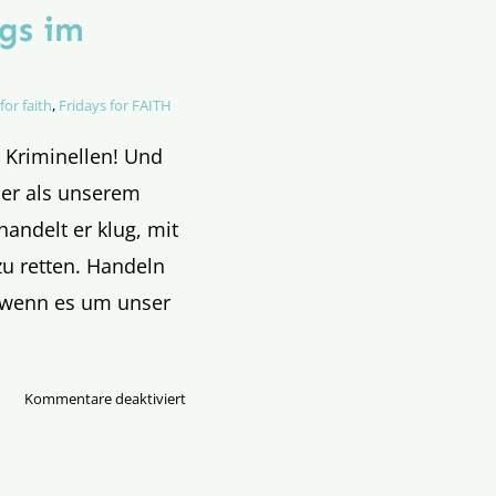
gs im
for faith
,
Fridays for FAITH
 Kriminellen! Und
ber als unserem
handelt er klug, mit
u retten. Handeln
 wenn es um unser
für
Kommentare deaktiviert
Evangelium
des
25.