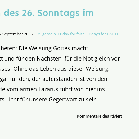
 des 26. Sonntags im
6. September 2025
|
Allgemein
,
Friday for faith
,
Fridays for FAITH
heten: Die Weisung Gottes macht
 und für den Nächsten, für die Not gleich vor
uses. Ohne das Leben aus dieser Weisung
gar für den, der auferstanden ist von den
te vom armen Lazarus führt von hier ins
ts Licht für unsere Gegenwart zu sein.
für
Kommentare deaktiviert
Evangeli
des
26.