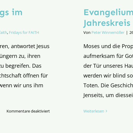
gs im
Evangelium
Jahreskreis
faith
,
Fridays for FAITH
Von
Peter Winnemöller
|
2
ren, antwortet Jesus
Moses und die Prop
üngern zu, ihren
aufmerksam für Gott
zu begreifen. Das
der Tür unseres Ha
htschaft öffnen für
werden wir blind so
 wenn wir uns ihm
Toten. Die Geschich
Jenseits, um diessei
für
Kommentare deaktiviert
Weiterlesen
Evangelium
des
27.