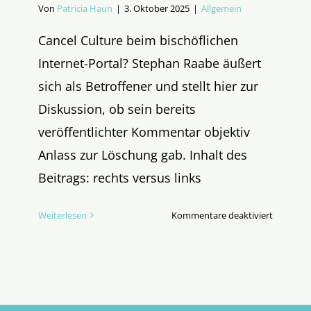
Von
Patricia Haun
|
3. Oktober 2025
|
Allgemein
Cancel Culture beim bischöflichen
Internet-Portal? Stephan Raabe äußert
sich als Betroffener und stellt hier zur
Diskussion, ob sein bereits
veröffentlichter Kommentar objektiv
Anlass zur Löschung gab. Inhalt des
Beitrags: rechts versus links
für
Weiterlesen
Kommentare deaktiviert
Die
„Netique
von
katholisc