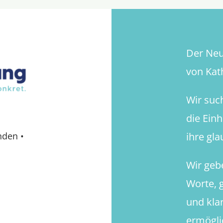
Der Neue
von Kath
Wir suc
die Ein
ihre gl
nden
•
Wir geb
Worte, g
und kla
ermögli