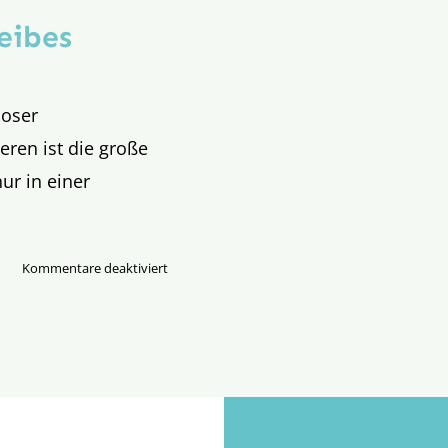
eibes
loser
ren ist die große
ur in einer
für
Kommentare deaktiviert
Schlaglicht:
Ökologie
des
Leibes