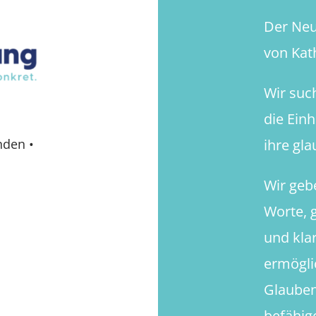
Der Neue
von Kath
Wir suc
die Ein
ihre gl
nden
•
Wir geb
Worte, g
und kla
ermögli
Glauben
befähig