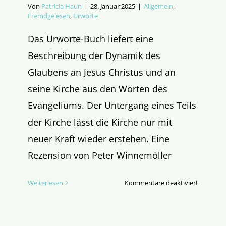
Von
Patricia Haun
|
28. Januar 2025
|
Allgemein
,
Fremdgelesen
,
Urworte
Das Urworte-Buch liefert eine
Beschreibung der Dynamik des
Glaubens an Jesus Christus und an
seine Kirche aus den Worten des
Evangeliums. Der Untergang eines Teils
der Kirche lässt die Kirche nur mit
neuer Kraft wieder erstehen. Eine
Rezension von Peter Winnemöller
für
Weiterlesen
Kommentare deaktiviert
Mächtige
Worte
für