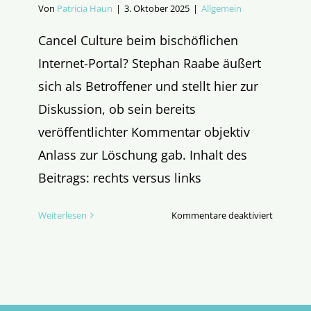
Von
Patricia Haun
|
3. Oktober 2025
|
Allgemein
Cancel Culture beim bischöflichen
Internet-Portal? Stephan Raabe äußert
sich als Betroffener und stellt hier zur
Diskussion, ob sein bereits
veröffentlichter Kommentar objektiv
Anlass zur Löschung gab. Inhalt des
Beitrags: rechts versus links
für
Weiterlesen
Kommentare deaktiviert
Die
„Netique
von
katholisc