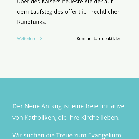
über des Kaisers neueste Kleider auf
dem Laufsteg des öffentlich-rechtlichen
Rundfunks.
für
Weiterlesen
Kommentare deaktiviert
Man
trägt
bunt
Der Neue Anfang ist eine freie Initiative
von Katholiken, die ihre Kirche lieben.
Wir suchen die Treue zum Evangelium,