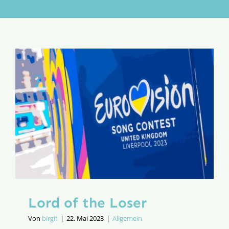
Aktion
Veröffentlichungen
Lord of the Loser
Von
birgit
|
22. Mai 2023
|
Allgemein