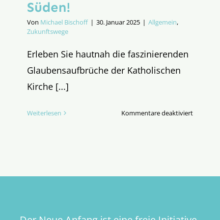
Süden!
Von
Michael Bischoff
|
30. Januar 2025
|
Allgemein
,
Zukunftswege
Erleben Sie hautnah die faszinierenden
Glaubensaufbrüche der Katholischen
Kirche [...]
für
Weiterlesen
Kommentare deaktiviert
Kommen
Sie
mit
in
den
wilden
katholis
Süden!
Der Neue Anfang ist eine freie Initiative