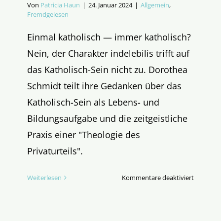
Von
Patricia Haun
|
24. Januar 2024
|
Allgemein
,
Fremdgelesen
Einmal katholisch — immer katholisch?
Nein, der Charakter indelebilis trifft auf
das Katholisch-Sein nicht zu. Dorothea
Schmidt teilt ihre Gedanken über das
Katholisch-Sein als Lebens- und
Bildungsaufgabe und die zeitgeistliche
Praxis einer "Theologie des
Privaturteils".
für
Weiterlesen
Kommentare deaktiviert
Katholisc
Nur
Etikett