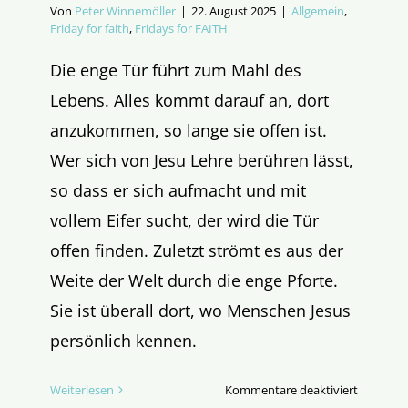
Von
Peter Winnemöller
|
22. August 2025
|
Allgemein
,
Friday for faith
,
Fridays for FAITH
Die enge Tür führt zum Mahl des
Lebens. Alles kommt darauf an, dort
anzukommen, so lange sie offen ist.
Wer sich von Jesu Lehre berühren lässt,
so dass er sich aufmacht und mit
vollem Eifer sucht, der wird die Tür
offen finden. Zuletzt strömt es aus der
Weite der Welt durch die enge Pforte.
Sie ist überall dort, wo Menschen Jesus
persönlich kennen.
für
Weiterlesen
Kommentare deaktiviert