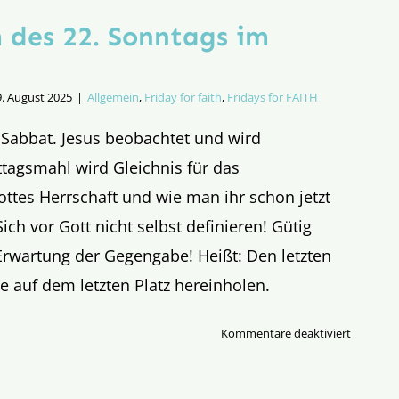
 des 22. Sonntags im
9. August 2025
|
Allgemein
,
Friday for faith
,
Fridays for FAITH
Sabbat. Jesus beobachtet und wird
tagsmahl wird Gleichnis für das
ttes Herrschaft und wie man ihr schon jetzt
ch vor Gott nicht selbst definieren! Gütig
Erwartung der Gegengabe! Heißt: Den letzten
e auf dem letzten Platz hereinholen.
für
Kommentare deaktiviert
Evangeli
des
22.