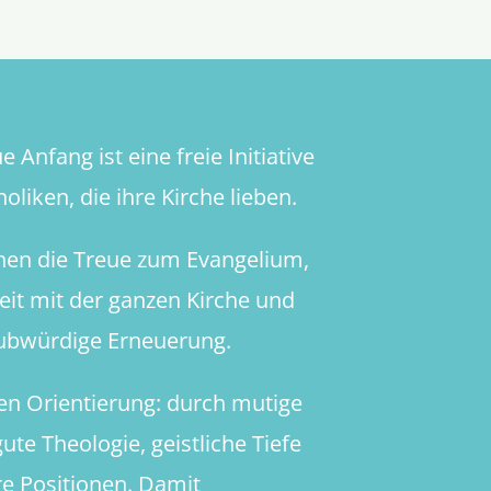
Sonntag
im
Jahreskre
 Anfang ist eine freie Initiative
oliken, die ihre Kirche lieben.
hen die Treue zum Evangelium,
heit mit der ganzen Kirche und
aubwürdige Erneuerung.
en Orientierung: durch mutige
ute Theologie, geistliche Tiefe
re Positionen. Damit