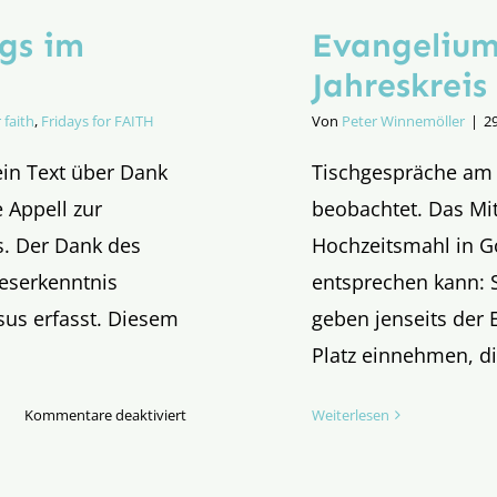
gs im
Evangelium
Jahreskreis
 faith
,
Fridays for FAITH
Von
Peter Winnemöller
|
2
ein Text über Dank
Tischgespräche am 
 Appell zur
beobachtet. Das Mit
s. Der Dank des
Hochzeitsmahl in Go
teserkenntnis
entsprechen kann: Si
sus erfasst. Diesem
geben jenseits der 
Platz einnehmen, di
für
Kommentare deaktiviert
Weiterlesen
Evangelium
des
28.