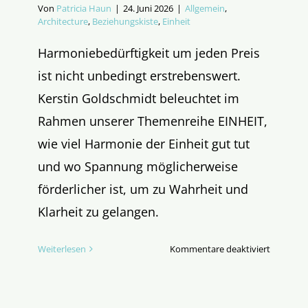
Von
Patricia Haun
|
24. Juni 2026
|
Allgemein
,
Architecture
,
Beziehungskiste
,
Einheit
Harmoniebedürftigkeit um jeden Preis
ist nicht unbedingt erstrebenswert.
Kerstin Goldschmidt beleuchtet im
Rahmen unserer Themenreihe EINHEIT,
wie viel Harmonie der Einheit gut tut
und wo Spannung möglicherweise
förderlicher ist, um zu Wahrheit und
Klarheit zu gelangen.
für
Weiterlesen
Kommentare deaktiviert
Muss
EINHEIT
harmoni