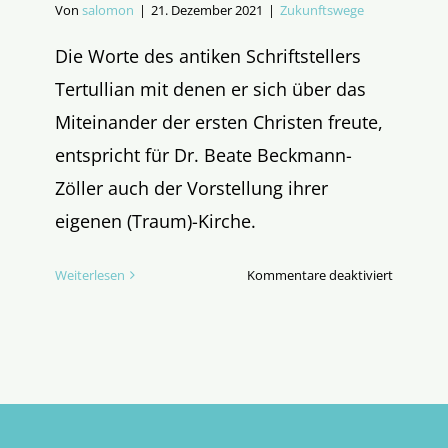
Von
salomon
|
21. Dezember 2021
|
Zukunftswege
Die Worte des antiken Schriftstellers
Tertullian mit denen er sich über das
Miteinander der ersten Christen freute,
entspricht für Dr. Beate Beckmann-
Zöller auch der Vorstellung ihrer
eigenen (Traum)-Kirche.
für
Weiterlesen
Kommentare deaktiviert
Zukunfts
„Seht
wie
sie
einander
lieben!“