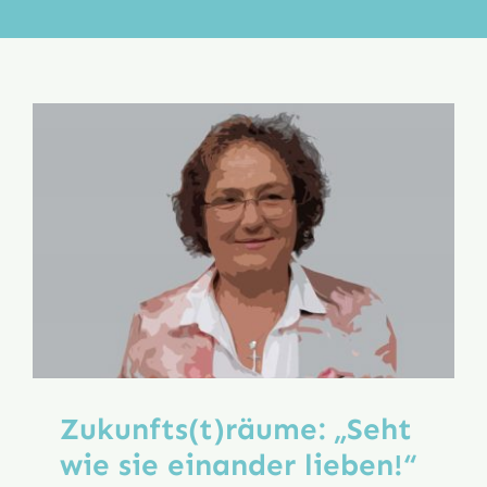
Aktion
Veröffentlichungen
Zukunfts(t)räume: „Seht
wie sie einander lieben!“