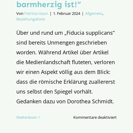
barmherzig ist!“
Von
Patricia Haun
|
1. Februar 2024
|
Allgemein
,
Beziehungskiste
Über und rund um „Fiducia supplicans“
sind bereits Unmengen geschrieben
worden. Während Artikel über Artikel
die Medienlandschaft fluteten, verloren
wir einen Aspekt völlig aus dem Blick:
dass die römische Erklärung zuallererst
uns selbst den Spiegel vorhält.
Gedanken dazu von Dorothea Schmidt.
für
Weiterlesen
Kommentare deaktiviert
„Seid
barmherz