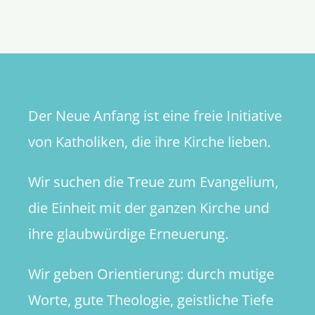
wie
euer
Vater
im
Himmel
barmherz
Der Neue Anfang ist eine freie Initiative
ist!“
von Katholiken, die ihre Kirche lieben.
Wir suchen die Treue zum Evangelium,
die Einheit mit der ganzen Kirche und
ihre glaubwürdige Erneuerung.
Wir geben Orientierung: durch mutige
Worte, gute Theologie, geistliche Tiefe