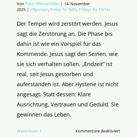
Von
Peter Winnemöller
|
14. November
2025
|
Allgemein
,
Friday for faith
,
Fridays for FAITH
Der Tempel wird zerstört werden. Jesus
sagt die Zerstörung an. Die Phase bis
dahin ist wie ein Vorspiel für das
Kommende. Jesus sagt den Seinen, wie
sie sich verhalten sollen. „Endzeit“ ist
real, seit Jesus gestorben und
auferstanden ist. Aber Hysterie ist nicht
angesagt. Statt dessen: Klare
Ausrichtung, Vertrauen und Geduld. Sie
gewinnen das Leben.
für
Weiterlesen
Kommentare deaktiviert