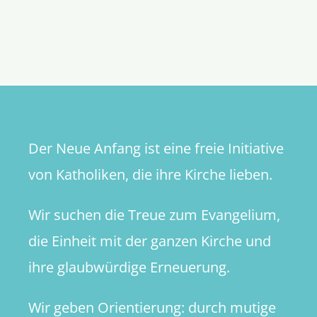
Nimmt
Bätzing
die
Nordisch
Bischöfe
wirklich
ernst?
Der Neue Anfang ist eine freie Initiative
von Katholiken, die ihre Kirche lieben.
Wir suchen die Treue zum Evangelium,
die Einheit mit der ganzen Kirche und
ihre glaubwürdige Erneuerung.
Wir geben Orientierung: durch mutige