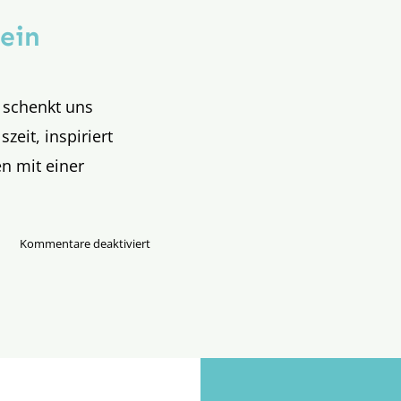
hein
 schenkt uns
zeit, inspiriert
n mit einer
für
Kommentare deaktiviert
Der
Jordan
fließt
in
den
Rhein