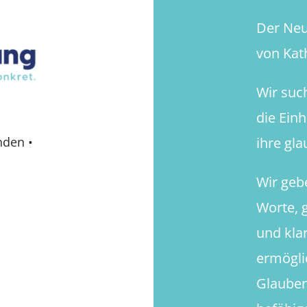
Der Neue
von Kath
Wir suc
die Ein
ihre gl
nden
•
Wir geb
Worte, g
und kla
ermögli
Glauben