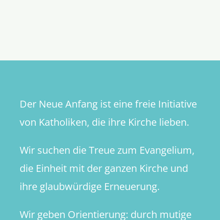
Christi
Wiederku
und
die
Ausweglo
der
Gegenwa
Der Neue Anfang ist eine freie Initiative
von Katholiken, die ihre Kirche lieben.
Wir suchen die Treue zum Evangelium,
die Einheit mit der ganzen Kirche und
ihre glaubwürdige Erneuerung.
Wir geben Orientierung: durch mutige