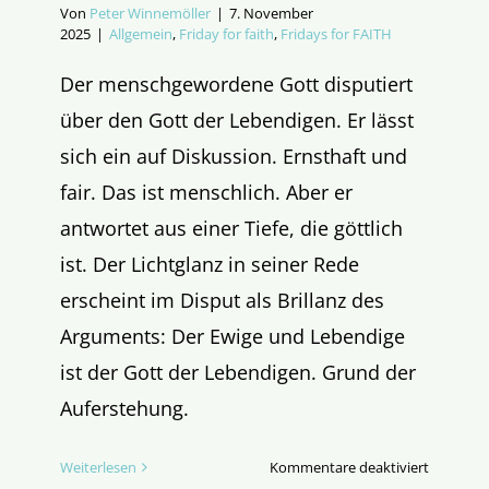
Von
Peter Winnemöller
|
7. November
2025
|
Allgemein
,
Friday for faith
,
Fridays for FAITH
Der menschgewordene Gott disputiert
über den Gott der Lebendigen. Er lässt
sich ein auf Diskussion. Ernsthaft und
fair. Das ist menschlich. Aber er
antwortet aus einer Tiefe, die göttlich
ist. Der Lichtglanz in seiner Rede
erscheint im Disput als Brillanz des
Arguments: Der Ewige und Lebendige
ist der Gott der Lebendigen. Grund der
Auferstehung.
für
Weiterlesen
Kommentare deaktiviert