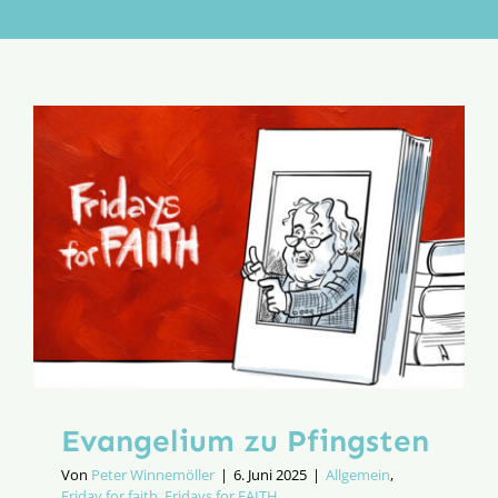
Aktion
Veröffentlichungen
Evangelium zu Pfingsten
Von
Peter Winnemöller
|
6. Juni 2025
|
Allgemein
,
Friday for faith
,
Fridays for FAITH