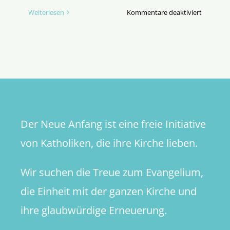
für
Weiterlesen
Kommentare deaktiviert
Wie
hat
mein
Bischof
abgesti
Der Neue Anfang ist eine freie Initiative
von Katholiken, die ihre Kirche lieben.
Wir suchen die Treue zum Evangelium,
die Einheit mit der ganzen Kirche und
ihre glaubwürdige Erneuerung.