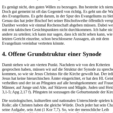
Es genügt nicht, den guten Willen zu bezeugen. Ihn bestreite ich nie
Doch gut gemeint ist oft das Gegenteil von richtig. Es geht um die Wa
des Evangeliums. Es geht darum, in der Spur des Evangeliums zu ble
Genau das hat jeder Bischof bei seiner Bischofsweihe öffentlich vers
Darüber werden wir einmal Rechenschaft abgeben müssen. Dabei we
mit rein taktischen Gesichtspunkten nicht durchkommen. Ich habe nic
andere zu urteilen; ich kann nur sagen, dass ich nicht sehen kann, wie
letzten Gericht einzelne, schon beschlossene Aussagen, als mit dem
Evangelium vereinbar vertreten könnte.
4.
Offene Grundstruktur einer Synode
Damit stehen wir am vierten Punkt. Nachdem wir von den Kriterien
gesprochen haben, müssen wir auf die Struktur der Synode zu sprech
kommen, so wie sie Jesus Christus für die Kirche gewollt hat. Der ird
Jesus hat keine hierarchischen Ämter eingerichtet, er hat den Hl. Geis
verheißen und der ist an Pfingsten auf alle herabgekommen: auf Frau
Männer, auf Junge und Alte, auf Sklaven und Mägde, Juden und Heid
3,1-5; Apg 2,17 f). Pfingsten ist sozusagen die Geburtsstunde der Kir
Die soziologischen, kulturellen und nationalen Unterschiede spielen k
Rolle; alle Christen haben die gleiche Würde. Doch jeder hat sein Ch
seine Aufgabe, sein Amt (1 Kor 7,7). So, wie der menschliche Leib