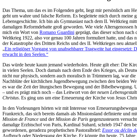
Das Thema, um das es im Folgenden geht, liegt mir persönlich am He
geht um wahre und falsche Reform. Es begleitete mich durch meine 
Lebensgeschichte. Ich bin als Gymnasiast nach dem II. Weltkrieg mitt
damaligen Reformdebatte groß geworden. Wie viele Altersgenossen h
mich ein Wort von
Romano Guardini
geprägt, das dieser schon nach 
Weltkrieg 1922, also vor genau 100 Jahren formuliert hatte, und das 
der Katastrophe des Dritten Reichs und des II. Weltkrieges neu aktuel
„
Ein religiöser Vorgang von unabsehbarer Tragweite hat eingesetzt: 
erwacht in den Seelen.“
Das würde heute kaum jemand wiederholen. Heute gilt eher: Die Kirch
in vielen Seelen. Doch damals nach dem Ende des Krieges, als Deuts
nicht nur physisch, sondern auch moralisch in Trümmern lag, war die 
Nachblüte der kirchlichen Jugendbewegung zwischen den beiden Wel
es war die Zeit der liturgischen Bewegung und der Bibelbewegung. U
– und es prägt mich noch – das Leitwort von der
neuen Lebensgestalt
Christus
. Es ging uns um eine Erneuerung der Kirche von Jesus Chris
In den Vorlesungen hörten wir mit Interesse von Erneuerungsbewegu
Frankreich, das sich bereits damals als Missionsland definierte und mi
Mission de France
und der
Mission de Paris
gegenzusteuern versucht
damalige Erzbischof von Paris, Kardinal Suhard, schrieb 1947 den b
gewordenen, geradezu prophetischen Pastoralbrief:
Essor ou déclin de
Aufbruch oder Niedergang der Kirche. Er könnte ihn heute, 75 Jahre 