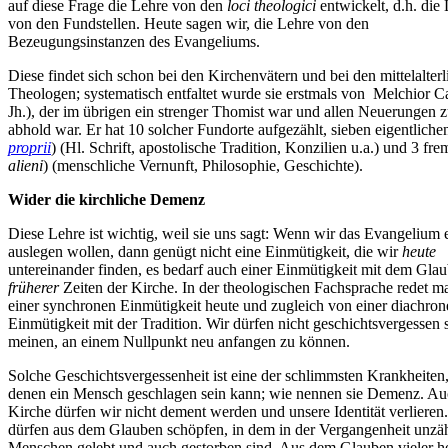
auf diese Frage die Lehre von den
loci theologici
entwickelt, d.h. die
von den Fundstellen. Heute sagen wir, die Lehre von den
Bezeugungsinstanzen des Evangeliums.
Diese findet sich schon bei den Kirchenvätern und bei den mittelalter
Theologen; systematisch entfaltet wurde sie erstmals von Melchior C
Jh.), der im übrigen ein strenger Thomist war und allen Neuerungen zu
abhold war. Er hat 10 solcher Fundorte aufgezählt, sieben eigentlichen
proprii
) (Hl. Schrift, apostolische Tradition, Konzilien u.a.) und 3 fre
alieni
) (menschliche Vernunft, Philosophie, Geschichte).
Wider die kirchliche Demenz
Diese Lehre ist wichtig, weil sie uns sagt: Wenn wir das Evangelium 
auslegen wollen, dann genügt nicht eine Einmütigkeit, die wir
heute
untereinander finden, es bedarf auch einer Einmütigkeit mit dem Gla
früherer
Zeiten der Kirche. In der theologischen Fachsprache redet m
einer synchronen Einmütigkeit heute und zugleich von einer diachron
Einmütigkeit mit der Tradition. Wir dürfen nicht geschichtsvergessen 
meinen, an einem Nullpunkt neu anfangen zu können.
Solche Geschichtsvergessenheit ist eine der schlimmsten Krankheiten,
denen ein Mensch geschlagen sein kann; wie nennen sie Demenz. Au
Kirche dürfen wir nicht dement werden und unsere Identität verlieren
dürfen aus dem Glauben schöpfen, in dem in der Vergangenheit unzä
Menschen gelebt und auch gestorben sind. Aus dem Glauben vieler he