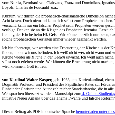
vom Nursia, Bernhard von Clairvaux, Franz und Dominikus, Ignatius
Loyola, Charles de Foucauld u.a..
Kurzum, wir dürfen die prophetisch-charismatische Dimension nicht 
Acht lassen. Doch niemand kann sich selbst zum Propheten machen.
versucht, kann nur ein falscher Prophet sein. Propheten werden gesc
verfolgt. Denken sie an die Klagen des Propheten Jeremias. Letztlich l
Leitung der Kirche beim Hl. Geist. Wir können letztlich nur beten, da
solche prophetischen Gestalten immer wieder geschenkt werden.
Ich bin überzeugt, wir werden eine Erneuerung der Kirche aus der Kr
finden, in der wir uns befinden. Ich weiß nicht wer, nicht wann und w
Kirche wieder als
Kirche in den Seelen
erwacht. Ich weiß auch nicht, 
selbst noch erleben werde. Wir können die Erneuerung nicht machen, 
wird kommen. Gott ist treu.
von Kardinal Walter Kasper,
geb. 1933, em. Kurienkardinal, ehem.
Dogmatik-Professor und Präsident des Päpstlichen Rates zur Förderu
Einheit der Christen und Autor zahlreicher Standardwerke, die in alle
Weltsprachen übersetzt wurden. Manuskript zum
4. Online-Studienta
Initiative Neuer Anfang über das Thema „Wahre und falsche Reform“
Diesen Beitrag als PDF in deutscher Sprache
herunterladen unter die