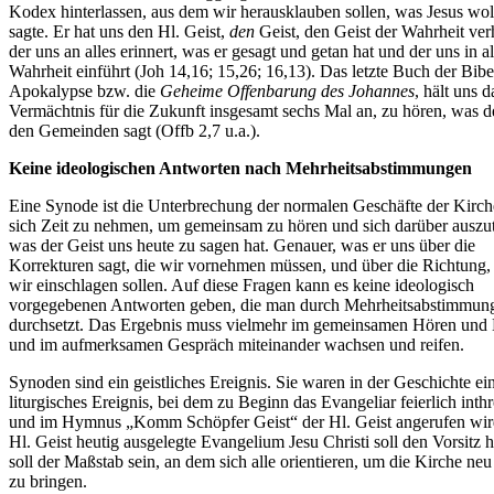
Kodex hinterlassen, aus dem wir herausklauben sollen, was Jesus wol
sagte. Er hat uns den Hl. Geist,
den
Geist, den Geist der Wahrheit ver
der uns an alles erinnert, was er gesagt und getan hat und der uns in al
Wahrheit einführt (Joh 14,16; 15,26; 16,13). Das letzte Buch der Bibel
Apokalypse bzw. die
Geheime Offenbarung des Johannes
, hält uns 
Vermächtnis für die Zukunft insgesamt sechs Mal an, zu hören, was d
den Gemeinden sagt (Offb 2,7 u.a.).
Keine ideologischen Antworten nach Mehrheitsabstimmungen
Eine Synode ist die Unterbrechung der normalen Geschäfte der Kirc
sich Zeit zu nehmen, um gemeinsam zu hören und sich darüber auszu
was der Geist uns heute zu sagen hat. Genauer, was er uns über die
Korrekturen sagt, die wir vornehmen müssen, und über die Richtung,
wir einschlagen sollen. Auf diese Fragen kann es keine ideologisch
vorgegebenen Antworten geben, die man durch Mehrheitsabstimmun
durchsetzt. Das Ergebnis muss vielmehr im gemeinsamen Hören und
und im aufmerksamen Gespräch miteinander wachsen und reifen.
Synoden sind ein geistliches Ereignis. Sie waren in der Geschichte ei
liturgisches Ereignis, bei dem zu Beginn das Evangeliar feierlich inthr
und im Hymnus „Komm Schöpfer Geist“ der Hl. Geist angerufen wir
Hl. Geist heutig ausgelegte Evangelium Jesu Christi soll den Vorsitz 
soll der Maßstab sein, an dem sich alle orientieren, um die Kirche ne
zu bringen.