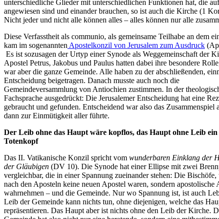
unterschiedliche Glieder mit unterschiedlichen Funktionen hat, die au
angewiesen sind und einander brauchen, so ist auch die Kirche (1 Kor
Nicht jeder und nicht alle können alles – alles können nur alle zusam
Diese Verfasstheit als communio, als gemeinsame Teilhabe an dem ein
kam im sogenannten
Apostelkonzil von Jerusalem zum Ausdruck
(Ap
Es ist sozusagen der Urtyp einer Synode als Weggemeinschaft der Ki
Apostel Petrus, Jakobus und Paulus hatten dabei ihre besondere Rolle,
war aber die ganze Gemeinde. Alle haben zu der abschließenden, ein
Entscheidung beigetragen. Danach musste auch noch die
Gemeindeversammlung von Antiochien zustimmen. In der theologisc
Fachsprache ausgedrückt: Die Jerusalemer Entscheidung hat eine Rez
gebraucht und gefunden. Entscheidend war also das Zusammenspiel al
dann zur Einmütigkeit aller führte.
Der Leib ohne das Haupt wäre kopflos, das Haupt ohne Leib ein
Totenkopf
Das II. Vatikanische Konzil spricht vom
wunderbaren Einklang der H
der Gläubigen
(DV 10). Die Synode hat einer Ellipse mit zwei Bren
vergleichbar, die in einer Spannung zueinander stehen: Die Bischöfe,
nach den Aposteln keine neuen Apostel waren, sondern apostolische
wahrnehmen – und die Gemeinde. Nur wo Spannung ist, ist auch Le
Leib der Gemeinde kann nichts tun, ohne diejenigen, welche das Hau
repräsentieren. Das Haupt aber ist nichts ohne den Leib der Kirche. D