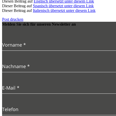
Diesen Beitrag auf
Englisch übersetzt unter diesem Link
Dieser Beitrag auf
Spanisch übersetzt unter diesem Link
Dieser Beitrag auf
Italienisch übersetzt unter diesem Link
Post drucken
Melden Sie sich für unseren Newsletter an
Vorname
*
Nachname
*
E-Mail
*
Telefon