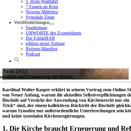
1. Rom-Wallfahrt
7 Fragen an Rom
Novene Mitbeten
Synodale Zitate
Veröffentlichungen
Studientage
URWORTE des Evangeliums
Die ErklärBAR
edition neuer Anfang
Reform-Manifest
Podcast
. Juni 2022
nodalität und Erneuerung der Kirche
Kardinal Walter Kasper erklärt in seinem Vortrag zum Online-S
von Neuer Anfang, warum die aktuellen Selbstverpflichtungen d
Bischöfe auf Verzicht der Anwendung von Kirchenrecht nur ein 
Trick“ sind, der einem kollektiven Rücktritt der Bischöfe gleic
warum Synoden nur außerordentliche Unterbrechungen sein k
und keine synodalen Kirchenregierungen.
1. Die Kirche braucht Erneuerung und Re