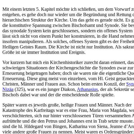
Mit einem letzten 5. Kapitel möchte ich schließen, um dem Vorwurf z
entgehen, es gehe doch nur wieder um die Begründung und Rettung 
hierarchischen Struktur der Kirche. Um das geht es gerade nicht. Es 
die konstitutive Spannung zwischen Bischofsamt und Synode. Sie bes
das synodale System kein geschlossenes, sondern ein offenes System i
lässt sich nicht von einem Punkt her konstruieren, in die Hand nehme
insofern manipulieren. Als solches, offenes System gibt es der Freihei
Heiligen Geistes Raum. Die Kirche ist nicht nur Institution. Als sakra
Größe ist sie immer Institution und Ereignis.
Vor kurzem hat mich ein Kirchenhistoriker zurecht daran erinnert, das
schwierigen Situationen der Kirchengeschichte die Synoden zwar zur
Erneuerung beigetragen haben; doch sie waren nie die eigentliche Que
Erneuerung. Diese ging meist von einzelnen, vom Hl. Geist gepackte
Christen, Männer und Frauen aus. Schon beim ersten Konzil, der
Syn
Nizäa
(325), war es ein junger Diakon,
Athanasius
, der als Sekretär s
Bischofs dabei war und der die entscheidende Rolle spielte.
Später waren es jeweils große, heilige Frauen und Männer. Nach der
Katastrophe des Karfreitags war es eine Frau, Maria von Magdala, we
verschüchterten, sich nur hinter verschlossenen Türen versammelten A
aufrüttelte und die den Petrus und Johannes erst in Trab setzte musste.
sind die hl. Hildegard von Bingen, Katharina von Siena, Jeanne d’Ar
viele andere große Frauen zu nennen. Meist waren es Ordensgründer: