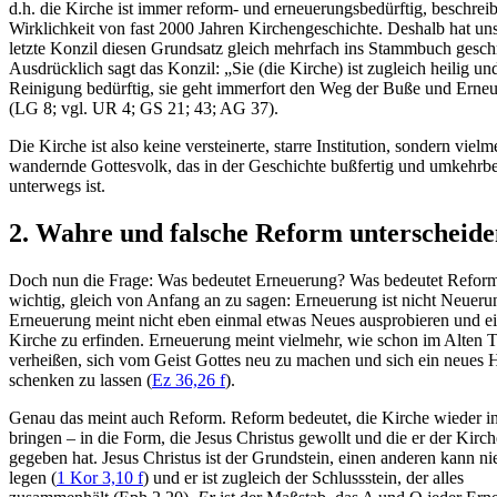
d.h. die Kirche ist immer reform- und erneuerungsbedürftig, beschreib
Wirklichkeit von fast 2000 Jahren Kirchengeschichte. Deshalb hat un
letzte Konzil diesen Grundsatz gleich mehrfach ins Stammbuch gesch
Ausdrücklich sagt das Konzil: „Sie (die Kirche) ist zugleich heilig und
Reinigung bedürftig, sie geht immerfort den Weg der Buße und Erne
(LG 8; vgl. UR 4; GS 21; 43; AG 37).
Die Kirche ist also keine versteinerte, starre Institution, sondern vielm
wandernde Gottesvolk, das in der Geschichte bußfertig und umkehrbe
unterwegs ist.
2.
Wahre und falsche Reform unterscheide
Doch nun die Frage: Was bedeutet Erneuerung? Was bedeutet Reform
wichtig, gleich von Anfang an zu sagen: Erneuerung ist nicht Neueru
Erneuerung meint nicht eben einmal etwas Neues ausprobieren und e
Kirche zu erfinden. Erneuerung meint vielmehr, wie schon im Alten 
verheißen, sich vom Geist Gottes neu zu machen und sich ein neues 
schenken zu lassen (
Ez 36,26 f
).
Genau das meint auch Reform. Reform bedeutet, die Kirche wieder i
bringen – in die Form, die Jesus Christus gewollt und die er der Kirch
gegeben hat. Jesus Christus ist der Grundstein, einen anderen kann n
legen (
1 Kor 3,10 f
) und er ist zugleich der Schlussstein, der alles