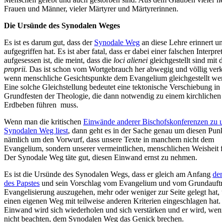
Frauen und Männer, vieler Märtyrer und Märtyrerinnen.
Die Ursünde des Synodalen Weges
Es ist es darum gut, dass der
Synodale Weg
an diese Lehre erinnert un
aufgegriffen hat. Es ist aber fatal, dass er dabei einer falschen Interpre
aufgesessen ist, die meint, dass die
loci alienei
gleichgestellt sind mit
proprii.
Das ist schon vom Wortgebrauch her abwegig und völlig verk
wenn menschliche Gesichtspunkte dem Evangelium gleichgestellt we
Eine solche Gleichstellung bedeutet eine tektonische Verschiebung in
Grundfesten der Theologie, die dann notwendig zu einem kirchlichen
Erdbeben führen muss.
Wenn man die kritischen
Einwände anderer Bischofskonferenzen zu 
Synodalen Weg liest
, dann geht es in der Sache genau um diesen Pun
nämlich um den Vorwurf, dass unsere Texte in manchem nicht dem
Evangelium, sondern unserer vermeintlichen, menschlichen Weisheit 
Der Synodale Weg täte gut, diesen Einwand ernst zu nehmen.
Es ist die Ursünde des Synodalen Wegs, dass er gleich am Anfang
de
des Papstes
und sein Vorschlag vom Evangelium und vom Grundauftr
Evangelisierung auszugehen, mehr oder weniger zur Seite gelegt hat,
einen eigenen Weg mit teilweise anderen Kriterien eingeschlagen hat.
Einwand wird sich wiederholen und sich verstärken und er wird, wen
nicht beachten, dem Synodalen Weg das Genick brechen.