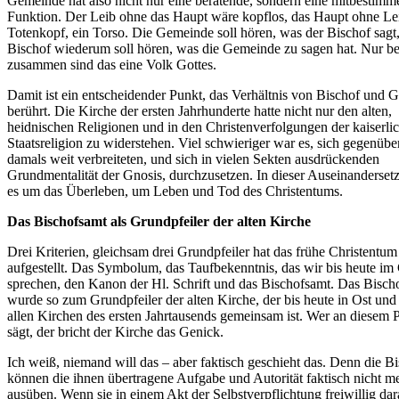
Gemeinde hat also nicht nur eine beratende, sondern eine mitbestim
Funktion. Der Leib ohne das Haupt wäre kopflos, das Haupt ohne Le
Totenkopf, ein Torso. Die Gemeinde soll hören, was der Bischof sagt,
Bischof wiederum soll hören, was die Gemeinde zu sagen hat. Nur be
zusammen sind das eine Volk Gottes.
Damit ist ein entscheidender Punkt, das Verhältnis von Bischof und
berührt. Die Kirche der ersten Jahrhunderte hatte nicht nur den alten,
heidnischen Religionen und in den Christenverfolgungen der kaiserli
Staatsreligion zu widerstehen. Viel schwieriger war es, sich gegenübe
damals weit verbreiteten, und sich in vielen Sekten ausdrückenden
Grundmentalität der Gnosis, durchzusetzen. In dieser Auseinanderset
es um das Überleben, um Leben und Tod des Christentums.
Das Bischofsamt als Grundpfeiler der alten Kirche
Drei Kriterien, gleichsam drei Grundpfeiler hat das frühe Christentum
aufgestellt. Das Symbolum, das Taufbekenntnis, das wir bis heute im
sprechen, den Kanon der Hl. Schrift und das Bischofsamt. Das Bisch
wurde so zum Grundpfeiler der alten Kirche, der bis heute in Ost und
allen Kirchen des ersten Jahrtausends gemeinsam ist. Wer an diesem P
sägt, der bricht der Kirche das Genick.
Ich weiß, niemand will das – aber faktisch geschieht das. Denn die B
können die ihnen übertragene Aufgabe und Autorität faktisch nicht m
ausüben. Wenn sie in einem Akt der Selbstverpflichtung freiwillig dar