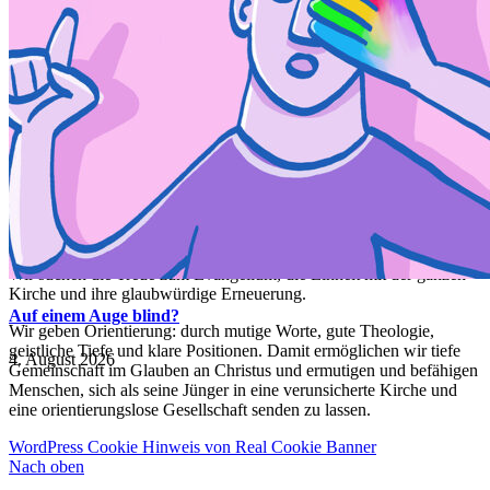
Impressum
•
Datenschutz •
Spenden
•
Presse
Der Neue Anfang ist eine freie Initiative von Katholiken, die ihre
Kirche lieben.
Wir suchen die Treue zum Evangelium, die Einheit mit der ganzen
Kirche und ihre glaubwürdige Erneuerung.
Auf einem Auge blind?
Wir geben Orientierung: durch mutige Worte, gute Theologie,
geistliche Tiefe und klare Positionen. Damit ermöglichen wir tiefe
4. August 2026
Gemeinschaft im Glauben an Christus und ermutigen und befähigen
Menschen, sich als seine Jünger in eine verunsicherte Kirche und
eine orientierungslose Gesellschaft senden zu lassen.
WordPress Cookie Hinweis von Real Cookie Banner
Nach oben