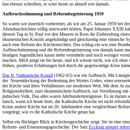
fast ebenso schreiben, er wäre heute so aktuell wie damals.
Aufbruchsstimmung und Reformbegeisterung 1959
So waren wir innerlich vorbereitet, als wir am 25. Januar 1959 bei de
Abendnachrichten völlig unerwartet hörten, Papst Johannes XXIII ha
diesem Tag in St. Paul vor den Mauern in Rom die Einberufung eines
ökumenischen Konzils angekündigt und gleichzeitig eine römische S
auch eine Reform des Kirchenrechtes. Das schlug ein wie eine Bomb
Aufbruchstimmung und die Reformbegeisterung von damals kann m
heutigen Jugendlichen kaum mehr vermitteln und noch weniger verst
machen. Mich prägt sie bis heute, und ich wüsste nicht, wie ich ohne 
frühen, positiven Erfahrungen heil durch die gegenwärtige Krise käm
Das II. Vatikanische Konzil
(1962-65) war ein Aufbruch. Mit Liturgie
der Neuentdeckung der Bedeutung des Wortes Gottes, einer erneuert
der Kirche und ihres Verhältnisses zur modernen Welt. Mit dem
Ja
zu
Religionsfreiheit, zum ökumenischem Aufbruch, zur Versöhnung mit
jüdischen Volk. Das alles waren Jahrhundertereignisse. Es ist darum s
falsch, wenn ich heute höre, die Katholische Kirche sei nicht reformfä
Keine andere Kirche hat im 20. Jahrhundert eine vergleichbare Refo
vorgelegt, wie es die Katholische Kirche getan hat.
Selbst ein flüchtiger Blick in Kirchengeschichte zeigt: Sie ist eine ein
Reform- und Erneuerungsgeschichte. Der Satz
Ecclesia semper refo