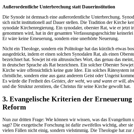
Außerordentliche Unterbrechung statt Dauerinstitution
Die Synode ist demnach eine außerordentliche Unterbrechung. Synod
sich nicht institutionell auf Dauer stellen. Die Tradition der Kirche ke
synodale Kirchenregierung. Ein synodaler, oberster Rat, wie er jetzt i
genommen wird, hat in der gesamten Verfassungsgeschichte keinerlei
Er wäre keine Erneuerung, sondern eine unerhörte Neuerung.
Nicht ein Theologe, sondern ein Politologe hat das kürzlich etwas bos
ausgedrückt, indem er einen solchen Synodalen Rat, als einen Oberst
bezeichnet hat. Sowjet ist ein altrussisches Wort, das genau das meint
in deutscher Sprache als Rat bezeichnen. Ein solcher Oberster Sowjet 
Kirche wäre offensichtlich keine gute Idee. Ein solches Rätesystem is
christliche, sondern eine aus ganz anderem Geist oder Ungeist komm
Es würde die Freiheit des
Geistes, der weht, wo und wann er will
, ab
und die Struktur zerstören, die Christus für seine Kirche gewollt hat.
3. Evangelische Kriterien der Erneuerung
Reform
Nun zur dritten Frage: Wie können wir wissen, was das Evangelium 
sagt? Die exegetische Forschung ist dafür zweifellos wichtig, aber sie i
vielen Fällen nicht einig, sondern vielstimmig. Die Theologie hat zur