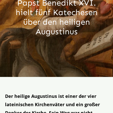
Papst Benedikt XVI.
Aktion
hielt fünf Katechesen
über den heiligen
Veröffentlichungen
Augustinus
Der heilige Augustinus ist einer der vier
lateinischen Kirchenväter und ein großer
Denker der Kirche. Sein Weg war nicht