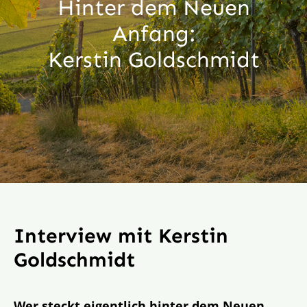
Hinter dem Neuen
Aktion
Anfang:
Kerstin Goldschmidt
Veröffentlichungen
Interview mit Kerstin
Goldschmidt
Wer steckt eigentlich hinter dem Neuen