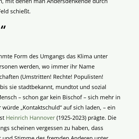
n, mit denen man Andersdenkende durch
ld schießt.
“
stimmte Form des Umgangs das Klima unter
personen werden, wo immer ihr Name
chaften (Umstritten! Rechte! Populisten!
 bis sie stadtbekannt, mundtot und sozial
Mensch – schon gar kein Bischof – sich mehr in
r würde „Kontaktschuld“ auf sich laden, – ein
ist
Heinrich Hannover
(1925-2023) prägte. Die
ngs scheinen vergessen zu haben, dass
ht und Stimme des fremden Anderen unter