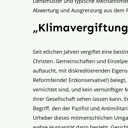
Denkmuster und typische Mechanisme
Abwertung und Ausgrenzung aus dem Fe
„Klimavergiftung
Seit etlichen Jahren vergiftet eine be
Christen. Gemeinschaften und Einzel
auftaucht, mit diskreditierenden Eigens
Reformfeinde! Erzkonservative!) belegt,
vernichtet sind, und kein vernünftiger 
ihrer Gesellschaft sehen lassen kann. E
Begriff, den der Pazifist und Antimilitar
Urheber dieses mitmenschlichen Umga
wahre Humanität darin besteht, Gesic