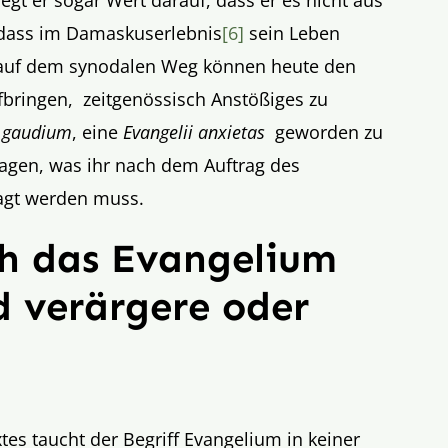
legt er sogar Wert darauf, dass er es nicht aus
 dass im Damaskuserlebnis
[6]
sein Leben
e auf dem synodalen Weg können heute den
fbringen, zeitgenössisch Anstößiges zu
i gaudium
, eine
Evangelii anxietas
geworden zu
 sagen, was ihr nach dem Auftrag des
sagt werden muss.
ch das Evangelium
 verärgere oder
es taucht der Begriff Evangelium in keiner