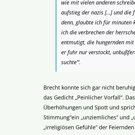
wie mit vielen anderen schrei
aufstieg der nazis […] und die
denn, glaubte ich für minuten k
ich die verbrechen der herrsch
entmutigt, die hungernden mit
er fuhr nur verstockt, unbußfert
suchte
’“
.
Brecht konnte sich gar nicht beruhi
das Gedicht
„
Peinlicher Vorfall
“
. Das
Überhöhungen und Spott und sprich
Stimmung
“
ein
„
unziemliches
“
und
„
„
irreligiösen Gefühle
“
der Feiernde