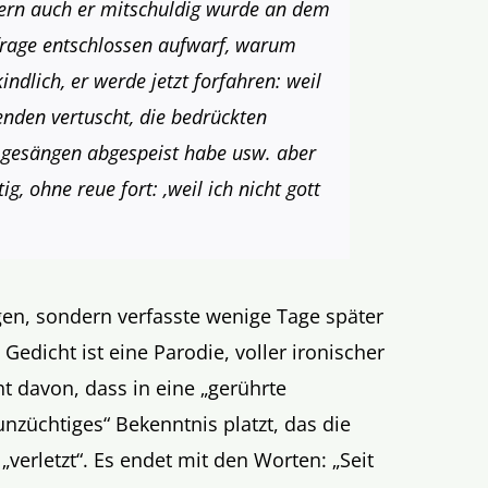
bern auch er mitschuldig wurde an dem
 frage entschlossen aufwarf, warum
indlich, er werde jetzt forfahren: weil
enden vertuscht, die bedrückten
 gesängen abgespeist habe usw. aber
ig, ohne reue fort: ‚weil ich nicht gott
gen, sondern verfasste wenige Tage später
 Gedicht ist eine Parodie, voller ironischer
t davon, dass in eine
„
gerührte
unzüchtiges
“
Bekenntnis platzt, das die
n
„
verletzt
“
. Es endet mit den Worten:
„
Seit