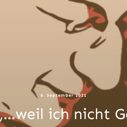
6. September 2021
 „…weil ich nicht 