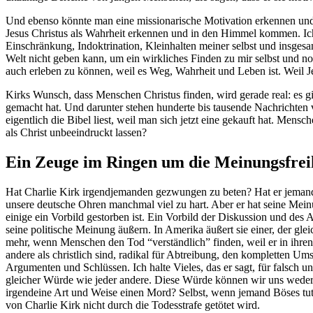
Und ebenso könnte man eine missionarische Motivation erkennen und si
Jesus Christus als Wahrheit erkennen und in den Himmel kommen. Ich a
Einschränkung, Indoktrination, Kleinhalten meiner selbst und insgesa
Welt nicht geben kann, um ein wirkliches Finden zu mir selbst und noc
auch erleben zu können, weil es Weg, Wahrheit und Leben ist. Weil Je
Kirks Wunsch, dass Menschen Christus finden, wird gerade real: es gi
gemacht hat. Und darunter stehen hunderte bis tausende Nachrichten v
eigentlich die Bibel liest, weil man sich jetzt eine gekauft hat. Men
als Christ unbeeindruckt lassen?
Ein Zeuge im Ringen um die Meinungsfrei
Hat Charlie Kirk irgendjemanden gezwungen zu beten? Hat er jemandem 
unsere deutsche Ohren manchmal viel zu hart. Aber er hat seine Mei
einige ein Vorbild gestorben ist. Ein Vorbild der Diskussion und de
seine politische Meinung äußern. In Amerika äußert sie einer, der glei
mehr, wenn Menschen den Tod “verständlich” finden, weil er in ihr
andere als christlich sind, radikal für Abtreibung, den kompletten Um
Argumenten und Schlüssen. Ich halte Vieles, das er sagt, für falsch 
gleicher Würde wie jeder andere. Diese Würde können wir uns weder
irgendeine Art und Weise einen Mord? Selbst, wenn jemand Böses tut, 
von Charlie Kirk nicht durch die Todesstrafe getötet wird.