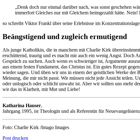
„Denk doch nur einmal darüber nach, was sonst geschehen wäre
immerfort Gleiches nur mit Gleichem heimgezahlt hätte. Nein! 
so schreibt Viktor Frankl über seine Erlebnisse im Konzentrationslage
Beängstigend und zugleich ermutigend
Als junge Katholikin, die in manchem mit Charlie Kirk übereinstimmt, 
erschütternd, traurig und es macht mir auch ein wenig Angst. Doch Angs
Gespräch zu suchen. Auch wenn es schwieriger ist, Argumente auszuta
aus einem festen Fundament, das Christus ist. Ein gutes Rezept gegen 
wieder sagen. Und üben wir uns in einem der geistlichen Werke der Ba
Meinung, die mir nicht passt. Wir müssen nicht jede Ansicht teilen. Un
oder unlogisch oder schlicht unwahr ist. Aber wir sollten uns mehr d
wir das in Klarheit, mit Mut und Liebe!
Katharina Hauser
,
Jahrgang 1995, ist Theologin und als Referentin für Neuevangelisieru
Foto: Charlie Kirk /Imago Images
Post drucken