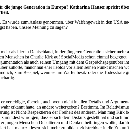
ür die junge Generation in Europa? Katharina Hauser spricht üb
heit.
ewt. Es wurde zum Anlass genommen, über Waffengewalt in den USA nac
gst haben, unsere Meinung zu sagen?
ehr als hier in Deutschland, in der jüngeren Generation sicher mehr al
n Menschen ist Charlie Kirk auf SocialMedia schon einmal begegnet. M
umentation als auch seinen Umgang mit dem Gesprächsgegenüber intere
ber zuhörte, manchmal eher lieblos vor allem seinen Punkt machen wol
dlich, zum Beispiel, wenn es um Waffenbesitz oder die Todesstrafe g
uchartig.
er verteidigte, überein, auch wenn nicht in allen Details und Argument
ls wahr erkannt hatte, an andere weitergeben? Bestimmt. Im Relativismu
ng ist Nicht-Respektieren der Freiheit des anderen. Man mag Kirk böse 
mindest würdigen, dass er sich dem Diskurs gestellt hat und sich nich
er jungen Menschen Debattieren und Denken beibringen wollte, darübe
ert hat, mehr zu lesen, sich mehr zu bilden, zielstrebiger in die Zuku