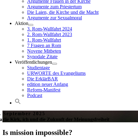
Argumente Frauen in der Kirche
Argumente zum Priestertum
Die Laien, die Kirche und die Macht
Argumente zur Sexualmoral
Aktion
3. Rom-Wallfahrt 2024
2. Rom-Wallfahrt 2023
1. Rom-Wallfahrt
7 Fragen an Rom
Novene Mitbeten
Synodale Zitate
Veröffentlichungen
Studientage
URWORTE des Evangeliums
Die ErklärBAR
edition neuer Anfang
Reform-Manifest
Podcast
. September 2025
rlie Kirk, ich und die Zukunft der Meinungsfreiheit
Is mission impossible?