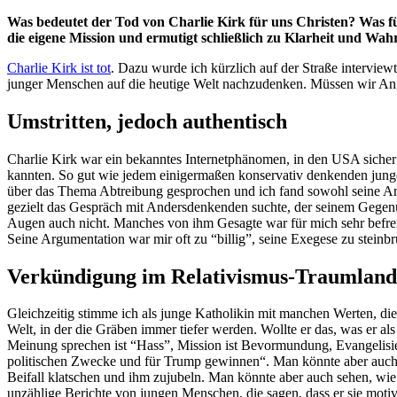
Was bedeutet der Tod von Charlie Kirk für uns Christen? Was f
die eigene Mission und ermutigt schließlich zu Klarheit und Wahr
Charlie Kirk ist tot
. Dazu wurde ich kürzlich auf der Straße intervi
junger Menschen auf die heutige Welt nachzudenken. Müssen wir An
Umstritten, jedoch authentisch
Charlie Kirk war ein bekanntes Internetphänomen, in den USA sicher m
kannten. So gut wie jedem einigermaßen konservativ denkenden junge
über das Thema Abtreibung gesprochen und ich fand sowohl seine Arg
gezielt das Gespräch mit Andersdenkenden suchte, der seinem Gegenü
Augen auch nicht. Manches von ihm Gesagte war für mich sehr befrem
Seine Argumentation war mir oft zu “billig”, seine Exegese zu steinbr
Verkündigung im Relativismus-Traumland
Gleichzeitig stimme ich als junge Katholikin mit manchen Werten, die 
Welt, in der die Gräben immer tiefer werden. Wollte er das, was er a
Meinung sprechen ist “Hass”, Mission ist Bevormundung, Evangelisieru
politischen Zwecke und für Trump gewinnen“. Man könnte aber auch zu
Beifall klatschen und ihm zujubeln.
Man könnte aber auch sehen, wie 
unzählige Berichte von jungen Menschen, die sagen, dass er sie motivi