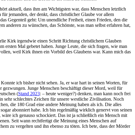
ört aktuell, dass ihm am Wichtigsten war, dass Menschen letztlich
für jemanden, der denkt, dass christlicher Glaube vor allem
das Gegenteil geht: Um unendliche Freiheit, einen Frieden, den die
s dem anderen zu wünschen, das Schönste, was man selbst erfahren hat,
rlie Kirk irgendwie einen Schritt Richtung christlichem Glauben
um ersten Mal gebetet haben. Junge Leute, die sich fragen, wie man
n wollen, weil Kirk ihnen ein Vorbild des Glaubens war. Kann mich das
nnte ich bisher nicht sehen. Ja, er war hart in seinen Worten, für
er gezwungen. Junge Menschen beschäftigt dieser Mord, weil für
eutschen (
Stand 2023
: – heute weniger?) denken, man kann noch frei
ein sehr schlechtes Zeichen für unsere westliche Zivilisation. Noch
hen, die 180 Grad eine andere Meinung haben als ich. Die alles
 sogar abonniert habe. Ich bin regelmäßig wirklich genervt von seinen
wäre ich genauso schockiert. Das ist ja schließlich ein Mensch mit
ienen.
Seit wann rechtfertigt die Meinung eines Menschen auf
chem zu vergelten und ihn ebenso zu töten. Ich bete, dass der Mörder