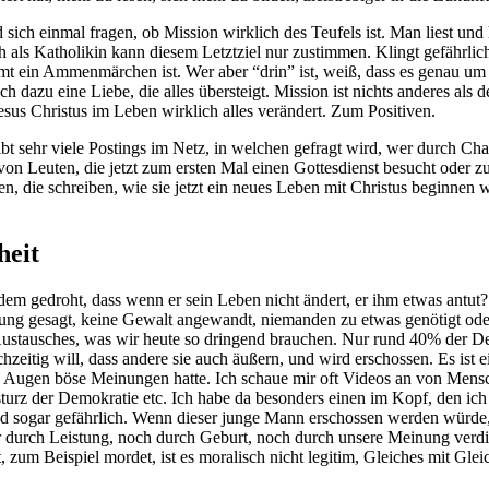
ch einmal fragen, ob Mission wirklich des Teufels ist. Man liest und h
ls Katholikin kann diesem Letztziel nur zustimmen. Klingt gefährlich 
mt ein Ammenmärchen ist. Wer aber “drin” ist, weiß, dass es genau um 
h dazu eine Liebe, die alles übersteigt. Mission ist nichts anderes al
sus Christus im Leben wirklich alles verändert. Zum Positiven.
bt sehr viele Postings im Netz, in welchen gefragt wird, wer durch Cha
on Leuten, die jetzt zum ersten Mal einen Gottesdienst besucht oder z
schen, die schreiben, wie sie jetzt ein neues Leben mit Christus beginne
heit
gedroht, dass wenn er sein Leben nicht ändert, er ihm etwas antut? Ko
nung gesagt, keine Gewalt angewandt, niemanden zu etwas genötigt od
s Austausches, was wir heute so dringend brauchen. Nur rund 40% der D
chzeitig will, dass andere sie auch äußern, und wird erschossen. Es ist 
en Augen böse Meinungen hatte.
Ich schaue mir oft Videos an von Mensc
sturz der Demokratie etc. Ich habe da besonders einen im Kopf, den ich
und sogar gefährlich. Wenn dieser junge Mann erschossen werden würde, 
 durch Leistung, noch durch Geburt, noch durch unsere Meinung verd
zum Beispiel mordet, ist es moralisch nicht legitim, Gleiches mit Glei