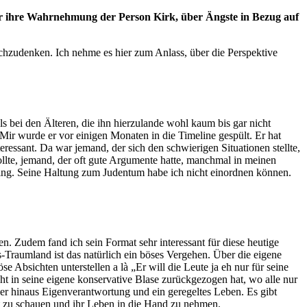
er ihre Wahrnehmung der Person Kirk, über Ängste in Bezug auf
hzudenken. Ich nehme es hier zum Anlass, über die Perspektive
s bei den Älteren, die ihn hierzulande wohl kaum bis gar nicht
ir wurde er vor einigen Monaten in die Timeline gespült. Er hat
ssant. Da war jemand, der sich den schwierigen Situationen stellte,
lte, jemand, der oft gute Argumente hatte, manchmal in meinen
ing. Seine Haltung zum Judentum habe ich nicht einordnen können.
en. Zudem fand ich sein Format sehr interessant für diese heutige
s-Traumland ist das natürlich ein böses Vergehen. Über die eigene
Absichten unterstellen a là „Er will die Leute ja eh nur für seine
t in seine eigene konservative Blase zurückgezogen hat, wo alle nur
r hinaus Eigenverantwortung und ein geregeltes Leben. Es gibt
nft zu schauen und ihr Leben in die Hand zu nehmen.