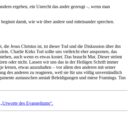
 andern ergeben, ein Unrecht das andre gezeugt –, wenn man
er beginnt damit, wie wir über andere und miteinander sprechen.
die Jesus Christus ist, ist dieser Tod und die Diskussion über ihn
lein. Charlie Kirks Tod sollte uns vielleicht eher anspornen, das
stehen, auch wenn es etwas kostet. Das braucht Mut. Dieser strömt
üren oder nicht. Lassen wir uns das in der Heiligen Schrift immer
e lernen, etwas auszuhalten – vor allem den anderen mit seiner
ung des anderen zu reagieren, weil sie für uns völlig unverständlich
 Argumente austauschen anstatt Beleidigungen und miese Framings. Tun
„Urworte des Evangeliums“.