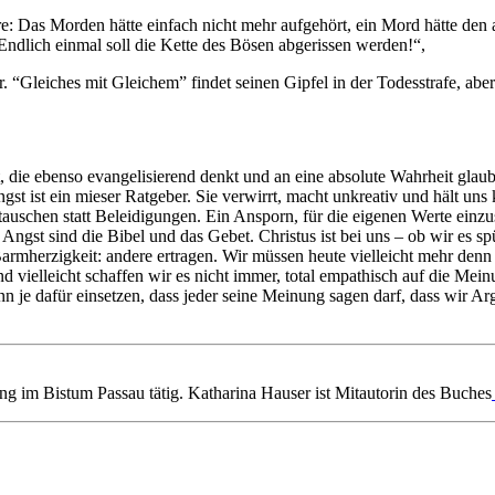
: Das Morden hätte einfach nicht mehr aufgehört, ein Mord hätte den
Endlich einmal soll die Kette des Bösen abgerissen werden!“,
r. “Gleiches mit Gleichem” findet seinen Gipfel in der Todesstrafe, ab
die ebenso evangelisierend denkt und an eine absolute Wahrheit glaubt, 
t ist ein mieser Ratgeber. Sie verwirrt, macht unkreativ und hält uns k
uschen statt Beleidigungen. Ein Ansporn, für die eigenen Werte einzu
Angst sind die Bibel und das Gebet. Christus ist bei uns – ob wir es sp
rmherzigkeit: andere ertragen. Wir müssen heute vielleicht mehr denn j
d vielleicht schaffen wir es nicht immer, total empathisch auf die Mein
enn je dafür einsetzen, dass jeder seine Meinung sagen darf, dass wir
ng im Bistum Passau tätig. Katharina Hauser ist Mitautorin des Buches