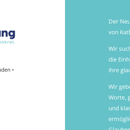
Der Neue
von Kath
Wir suc
die Ein
ihre gl
nden
•
Wir geb
Worte, g
und kla
ermögli
Glauben