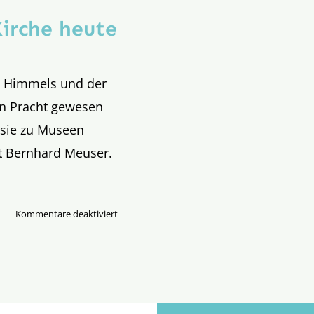
irche heute
s Himmels und der
en Pracht gewesen
 sie zu Museen
nt Bernhard Meuser.
für
Kommentare deaktiviert
Salomo,
Newman
und
die
Kirche
heute