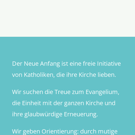
Kirchenau
–
Statistik
offenbar
verdräng
Entwickl
Der Neue Anfang ist eine freie Initiative
von Katholiken, die ihre Kirche lieben.
Wir suchen die Treue zum Evangelium,
die Einheit mit der ganzen Kirche und
ihre glaubwürdige Erneuerung.
Wir geben Orientierung: durch mutige