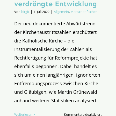
verdrängte Entwicklung
Von
birgit
|
1. Juli 2022
|
Allgemein
,
Menschenfischer
Der neu dokumentierte Abwärtstrend
der Kirchenaustrittszahlen erschüttert
die Katholische Kirche – die
Instrumentalisierung der Zahlen als
Rechtfertigung für Reformprojekte hat
ebenfalls begonnen. Dabei handelt es
sich um einen langjährigen, ignorierten
Entfremdungsprozess zwischen Kirche
und Gläubigen, wie Martin Grünewald
anhand weiterer Statistiken analysiert.
für
Weiterlesen
Kommentare deaktiviert