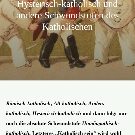
Hysterisch-katholisch und
Aktion
andere Schwundstufen des
Katholischen
Veröffentlichungen
Römisch-katholisch
,
Alt-katholisch
,
Anders-
katholisch
,
Hysterisch-katholisch
und dann folgt nur
noch die absolute Schwundstufe
Homöopathisch-
katholisch
. Letzteres „Katholisch sein“ wird wohl