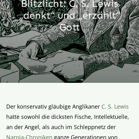
Blitzlicht: C. S. Lewis
Aktion
„denkt“ und „erzählt“
Gott
Veröffentlichungen
Der konservativ gläubige Anglikaner
C. S. Lewis
hatte sowohl die dicksten Fische, Intellektuelle,
an der Angel, als auch im Schleppnetz der
Narnia-Chroniken
ganze Generationen von