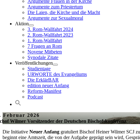
Argumente Frauen in der Kirche
Argumente zum Priestertum
Die Laien, die Kirche und die Macht
Argumente zur Sexualmoral
Aktion
3. Rom-Wallfahrt 2024
2. Rom-Wallfahrt 2023
1. Rom-Wallfahrt
7 Fragen an Rom
Novene Mitbeten
Synodale Zitate
Veröffentlichungen
Studientage
URWORTE des Evangeliums
Die ErklärBAR
edition neuer Anfang
Reform-Manifest
Podcast
. Februar 2026
chof Wilmer Vorsitzender der Deutschen Bischofskonferenz
Die Initiative
Neuer Anfang
gratuliert Bischof Heiner Wilmer SCJ zu
beginnt eine Amtszeit, die von der Aufgabe geprägt sein wird, Gesp