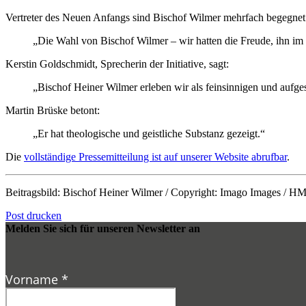
Vertreter des Neuen Anfangs sind Bischof Wilmer mehrfach begegnet u
„Die Wahl von Bischof Wilmer – wir hatten die Freude, ihn im pe
Kerstin Goldschmidt, Sprecherin der Initiative, sagt:
„Bischof Heiner Wilmer erleben wir als feinsinnigen und aufge
Martin Brüske betont:
„Er hat theologische und geistliche Substanz gezeigt.“
Die
vollständige Pressemitteilung ist auf unserer Website abrufbar
.
Beitragsbild: Bischof Heiner Wilmer / Copyright: Imago Images / H
Post drucken
Melden Sie sich für unseren Newsletter an
Vorname
*