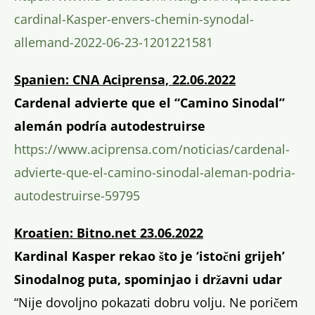
cardinal-Kasper-envers-chemin-synodal-
allemand-2022-06-23-1201221581
Spanien: CNA Aciprensa, 22.06.2022
Cardenal advierte que el “Camino Sinodal”
alemán podría autodestruirse
https://www.aciprensa.com/noticias/cardenal-
advierte-que-el-camino-sinodal-aleman-podria-
autodestruirse-59795
Kroatien: Bitno.net 23.06.2022
Kardinal Kasper rekao što je ‘istočni grijeh’
Sinodalnog puta, spominjao i državni udar
“Nije dovoljno pokazati dobru volju. Ne poričem