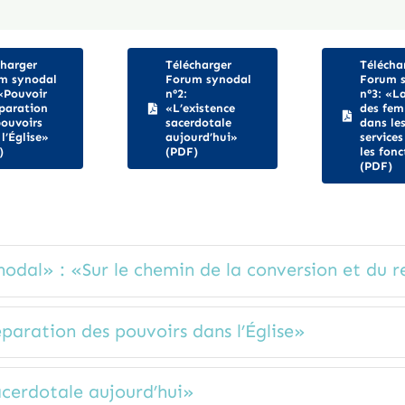
charger
Télécharger
Télécha
m synodal
Forum synodal
Forum 
 «Pouvoir
n°2:
n°3: «L
éparation
«L’existence
des fe
pouvoirs
sacerdotale
dans le
l’Église»
aujourd’hui»
services
)
(PDF)
les fon
(PDF)
nodal» : «Sur le chemin de la conversion et du 
paration des pouvoirs dans l’Église»
acerdotale aujourd’hui»