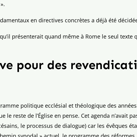
».
ondamentaux en directives concrètes a déjà été décidé
u’il présenterait quand même à Rome le seul texte qui
ive pour des revendicat
programme politique ecclésial et théologique des année
que le reste de l’Église en pense. Cet agenda n’avait p
césains, le processus de dialogue) car les évêques éta
« chemin synodal » actuel, le programme des réformes