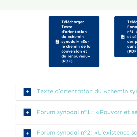
Télécharger
Télé
Texte
Foru
d’orientation
n°1:
du «chemin
et s
synodal» «Sur
des 
le chemin de la
dans 
conversion et
(PDF
du renouveau»
(PDF)
Texte d’orientation du «chemin sy
Forum synodal n°1 : «Pouvoir et sé
Forum synodal n°2: «L’existence s