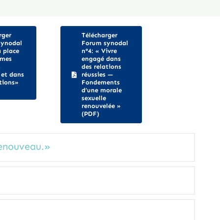
rger
Télécharger
synodal
Forum synodal
a place
n°4: « Vivre
mmes
engagé dans
s
des relations
 et dans
réussies —
ctions»
Fondements
d’une morale
sexuelle
renouvelée »
(PDF)
renouveau.»