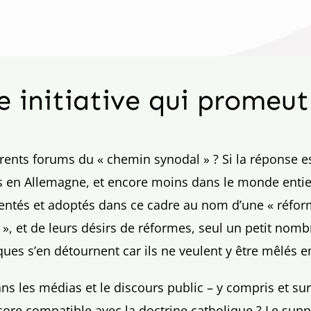
 initiative qui promeut
rents forums du « chemin synodal » ? Si la réponse es
s en Allemagne, et encore moins dans le monde entier
ntés et adoptés dans ce cadre au nom d’une « réform
 », et de leurs désirs de réformes, seul un petit nomb
es s’en détournent car ils ne veulent y être mêlés en
s les médias et le discours public – y compris et sur
ncore compatible avec la doctrine catholique ? Le su