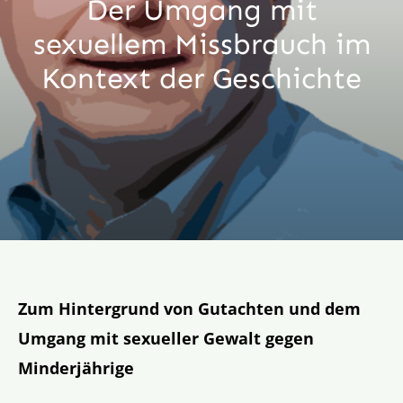
Der Umgang mit
Aktion
sexuellem Missbrauch im
Kontext der Geschichte
Veröffentlichungen
Zum Hintergrund von Gutachten und dem
Umgang mit sexueller Gewalt gegen
Minderjährige