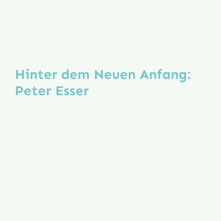
Hinter dem Neuen Anfang:
Peter Esser
Wer steckt eigentlich hinter dem Neuen
Anfang? Wir führen Sie "backstage" und
stellen in loser Folge Gesichter der Initiative
Neuer Anfang vor. Heute im Gespräch: Peter
Esser. Die Fragen stellte Patricia Haun.
20. Juli 2026
|
Allgemein
,
Interview